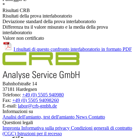
*
Risultati CRB
Risultati della prova interlaboratorio
Deviazione standard della prova interlaboratorio
Differenza tra il valore misurato e la media della prova
interlaboratorio
Valore non certificato
I risultati di questo confronto interlaboratorio in formato PDF
Bahnhofstraße 14
37181 Hardegsen
Telefono:
+49 (0) 5505 940980
Fax:
+49 (0) 5505 94098260
E-mail:
labor@crb-gmbh.de
Informazioni su
Analisi dell'amianto, test dell'amianto
News
Contatto
Questioni legali
Impronta
Informativa sulla privacy
Condizioni generali di contratto
(CGC)
Istruzioni per il recesso