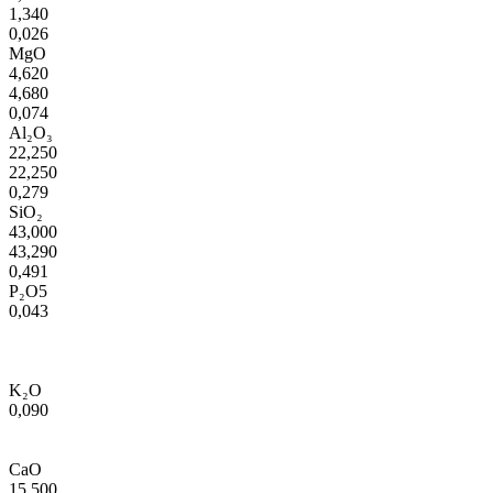
1,340
0,026
MgO
4,620
4,680
0,074
Al₂O₃
22,250
22,250
0,279
SiO₂
43,000
43,290
0,491
P₂O5
0,043
K₂O
0,090
CaO
15,500