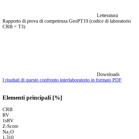
Letteratura
Rapporto di prova di competenza GeoPT19 (codice di laboratorio
CRB = T3)
Downloads
I risultati di questo confronto interlaboratorio in formato PDF
Elementi principali [%]
CRB
RV
1sRV
Z-Score
Na₂O
1,310