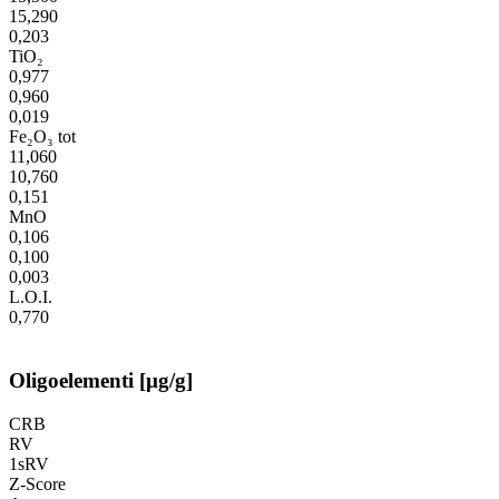
15,290
0,203
TiO₂
0,977
0,960
0,019
Fe₂O₃ tot
11,060
10,760
0,151
MnO
0,106
0,100
0,003
L.O.I.
0,770
Oligoelementi [µg/g]
CRB
RV
1sRV
Z-Score