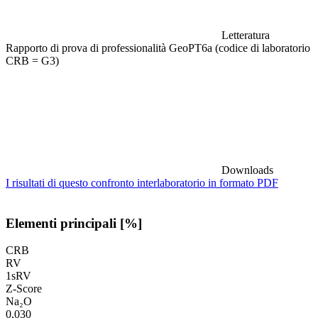
Letteratura
Rapporto di prova di professionalità GeoPT6a (codice di laboratorio
CRB = G3)
Downloads
I risultati di questo confronto interlaboratorio in formato PDF
Elementi principali [%]
CRB
RV
1sRV
Z-Score
Na₂O
0,030