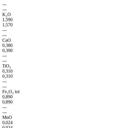
---
---
K₂O
1,590
1,570
---
---
CaO
0,380
0,390
---
---
TiO₂
0,310
0,310
---
---
Fe₂O₃ tot
0,890
0,890
---
---
MnO
0,024
0,024