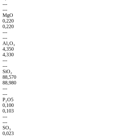
---
---
MgO
0,220
0,220
---
---
Al₂O₃
4,350
4,330
---
---
SiO₂
88,570
88,980
---
---
P₂O5
0,100
0,103
---
---
SO₃
0,023