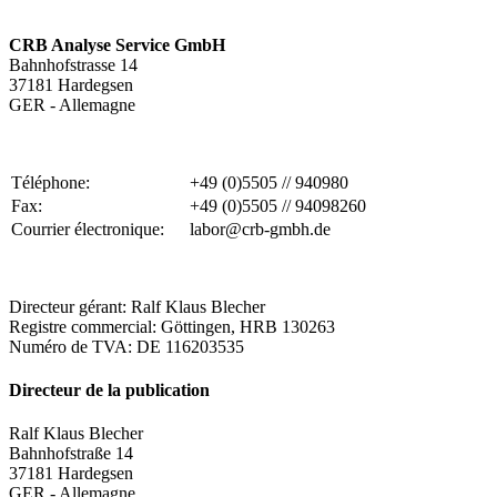
CRB Analyse Service GmbH
Bahnhofstrasse 14
37181 Hardegsen
GER - Allemagne
---
Téléphone:
+49 (0)5505 // 940980
Fax:
+49 (0)5505 // 94098260
Courrier électronique:
labor@crb-gmbh.de
Directeur gérant: Ralf Klaus Blecher
Registre commercial: Göttingen, HRB 130263
Numéro de TVA: DE 116203535
Directeur de la publication
Ralf Klaus Blecher
Bahnhofstraße 14
37181 Hardegsen
GER - Allemagne