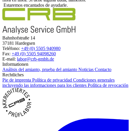
Estaremos encantados de ayudarle.
Bahnhofstraße 14
37181 Hardegsen
Teléfono:
+49 (0) 5505 940980
Fax:
+49 (0) 5505 94098260
E-mail:
labor@crb-gmbh.de
Informationen
Análisis del amianto, prueba del amianto
Noticias
Contacto
Rechtliches
Pie de imprenta
Política de privacidad
Condiciones generales
incluyendo las informaciones para los clientes
Política de revocación