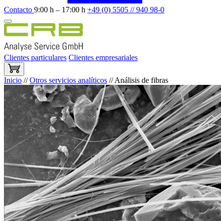
Contacto
9:00 h – 17:00 h
+49 (0) 5505 // 940 98-0
Clientes particulares
Clientes empresariales
Inicio
//
Otros servicios analíticos
//
Análisis de fibras