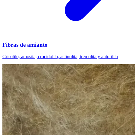
Fibras de amianto
Crisotilo, amosita, crocidolita, actinolita, tremolita y antofilita