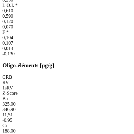
L.O.I. *
0,610
0,590
0,120
0,070
F *
0,104
0,107
0,013
-0,130
Oligo-éléments [µg/g]
CRB
RV
1sRV
Z-Score
Ba
325,00
346,90
11,51
-0,95
Cr
188,00