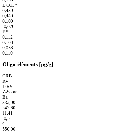
L.O.I. *
0,430
0,440
0,100
-0,070
F *
0,112
0,103
0,038
0,110
Oligo-éléments [µg/g]
CRB
RV
1sRV
Z-Score
Ba
332,00
343,60
11,41
-0,51
Cr
550,00