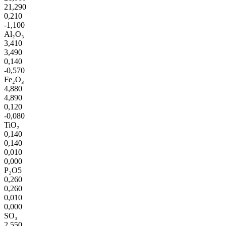
21,290
0,210
-1,100
Al₂O₃
3,410
3,490
0,140
-0,570
Fe₂O₃
4,880
4,890
0,120
-0,080
TiO₂
0,140
0,140
0,010
0,000
P₂O5
0,260
0,260
0,010
0,000
SO₃
2,550