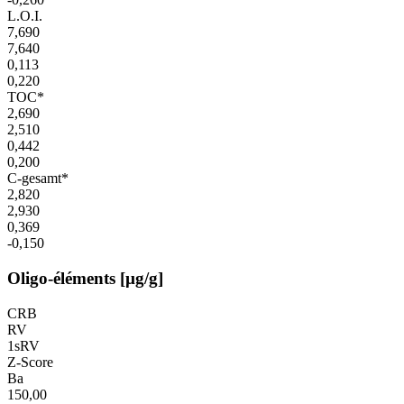
L.O.I.
7,690
7,640
0,113
0,220
TOC*
2,690
2,510
0,442
0,200
C-gesamt*
2,820
2,930
0,369
-0,150
Oligo-éléments [µg/g]
CRB
RV
1sRV
Z-Score
Ba
150,00