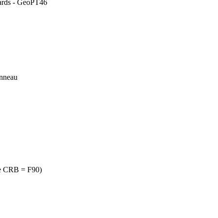
dards - GeoPT46
anneau
re CRB = F90)