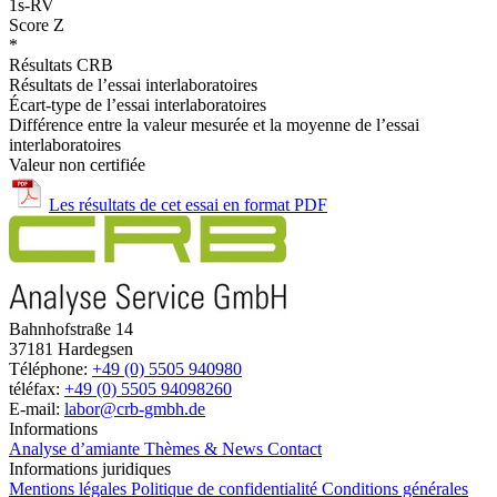
1s-RV
Score Z
*
Résultats CRB
Résultats de l’essai interlaboratoires
Écart-type de l’essai interlaboratoires
Différence entre la valeur mesurée et la moyenne de l’essai
interlaboratoires
Valeur non certifiée
Les résultats de cet essai en format PDF
Bahnhofstraße 14
37181 Hardegsen
Téléphone:
+49 (0) 5505 940980
téléfax:
+49 (0) 5505 94098260
E-mail:
labor@crb-gmbh.de
Informations
Analyse d’amiante
Thèmes & News
Contact
Informations juridiques
Mentions légales
Politique de confidentialité
Conditions générales