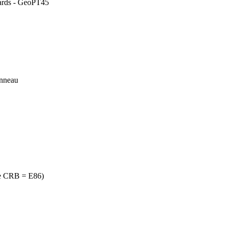
dards - GeoPT45
anneau
re CRB = E86)