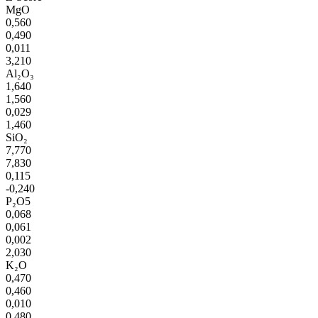
MgO
0,560
0,490
0,011
3,210
Al₂O₃
1,640
1,560
0,029
1,460
SiO₂
7,770
7,830
0,115
-0,240
P₂O5
0,068
0,061
0,002
2,030
K₂O
0,470
0,460
0,010
0,480