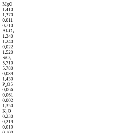
MgO
1,410
1,370
0,011
0,710
Al₂O₃
1,340
1,240
0,022
1,520
SiO₂
5,710
5,780
0,089
1,430
P₂O5
0,066
0,061
0,002
1,350
K₂O
0,230
0,219
0,010
0,100