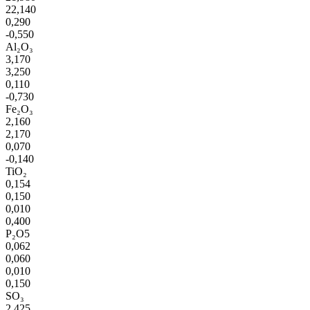
22,140
0,290
-0,550
Al₂O₃
3,170
3,250
0,110
-0,730
Fe₂O₃
2,160
2,170
0,070
-0,140
TiO₂
0,154
0,150
0,010
0,400
P₂O5
0,062
0,060
0,010
0,150
SO₃
2,425