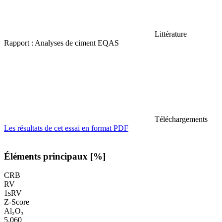
Littérature
Rapport : Analyses de ciment EQAS
Téléchargements
Les résultats de cet essai en format PDF
Éléments principaux [%]
CRB
RV
1sRV
Z-Score
Al₂O₃
5,060