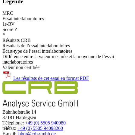
Legende
MRC
Essai interlaboratoires
1s-RV
Score Z
*
Résultats CRB
Résultats de l’essai interlaboratoires
Écart-type de l’essai interlaboratoires
Différence entre la valeur mesurée et la moyenne de l’essai
interlaboratoires
Valeur non certifiée
Les résultats de cet essai en format PDF
Bahnhofstraße 14
37181 Hardegsen
Téléphone:
+49 (0) 5505 940980
téléfax:
+49 (0) 5505 94098260
E-mail:
labor@crb-gmbh.de