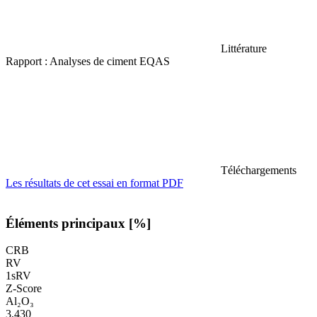
Littérature
Rapport : Analyses de ciment EQAS
Téléchargements
Les résultats de cet essai en format PDF
Éléments principaux [%]
CRB
RV
1sRV
Z-Score
Al₂O₃
3,430