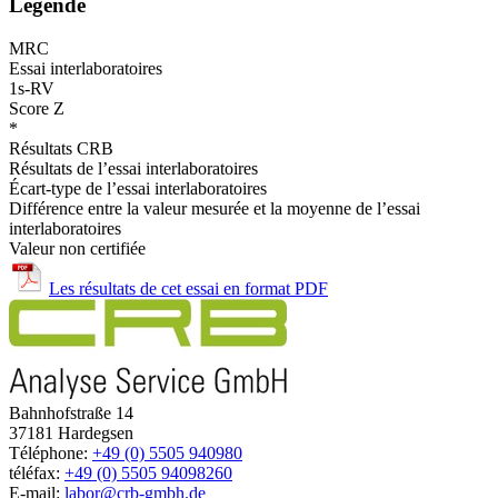
Legende
MRC
Essai interlaboratoires
1s-RV
Score Z
*
Résultats CRB
Résultats de l’essai interlaboratoires
Écart-type de l’essai interlaboratoires
Différence entre la valeur mesurée et la moyenne de l’essai
interlaboratoires
Valeur non certifiée
Les résultats de cet essai en format PDF
Bahnhofstraße 14
37181 Hardegsen
Téléphone:
+49 (0) 5505 940980
téléfax:
+49 (0) 5505 94098260
E-mail:
labor@crb-gmbh.de