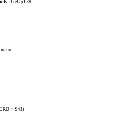
ndards - GeOpT38
anneau
e CRB = S41)