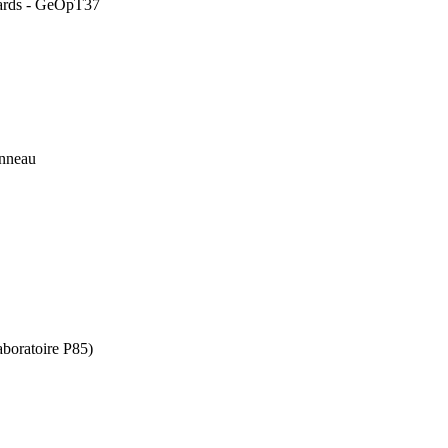
ndards - GeOpT37
anneau
boratoire P85)