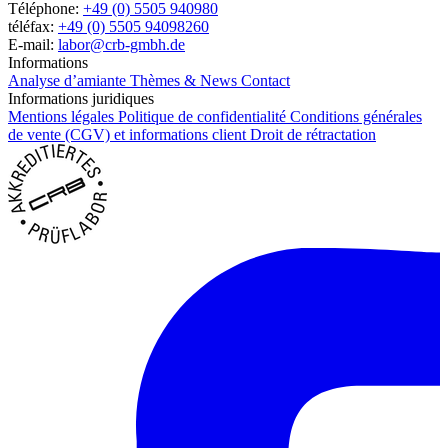
Téléphone:
+49 (0) 5505 940980
téléfax:
+49 (0) 5505 94098260
E-mail:
labor@crb-gmbh.de
Informations
Analyse d’amiante
Thèmes & News
Contact
Informations juridiques
Mentions légales
Politique de confidentialité
Conditions générales
de vente (CGV) et informations client
Droit de rétractation