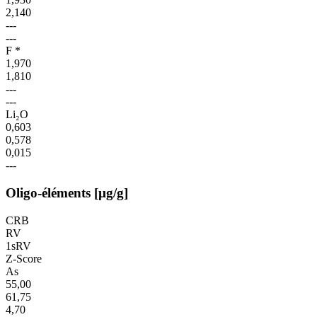
2,140
---
---
F *
1,970
1,810
---
---
Li₂O
0,603
0,578
0,015
---
Oligo-éléments [µg/g]
CRB
RV
1sRV
Z-Score
As
55,00
61,75
4,70