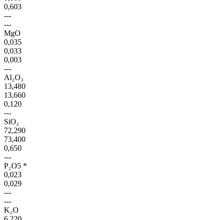
0,603
---
---
MgO
0,035
0,033
0,003
---
Al₂O₃
13,480
13,660
0,120
---
SiO₂
72,290
73,400
0,650
---
P₂O5 *
0,023
0,029
---
---
K₂O
6,220