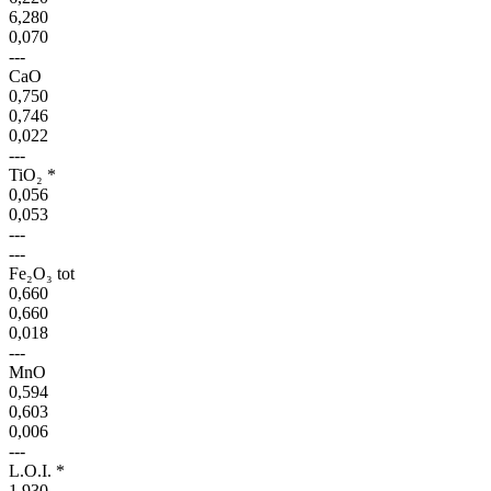
6,280
0,070
---
CaO
0,750
0,746
0,022
---
TiO₂ *
0,056
0,053
---
---
Fe₂O₃ tot
0,660
0,660
0,018
---
MnO
0,594
0,603
0,006
---
L.O.I. *
1,930