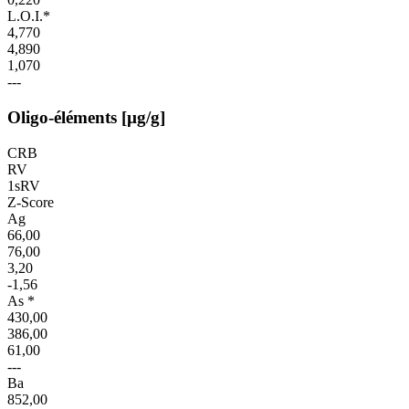
L.O.I.*
4,770
4,890
1,070
---
Oligo-éléments [µg/g]
CRB
RV
1sRV
Z-Score
Ag
66,00
76,00
3,20
-1,56
As *
430,00
386,00
61,00
---
Ba
852,00