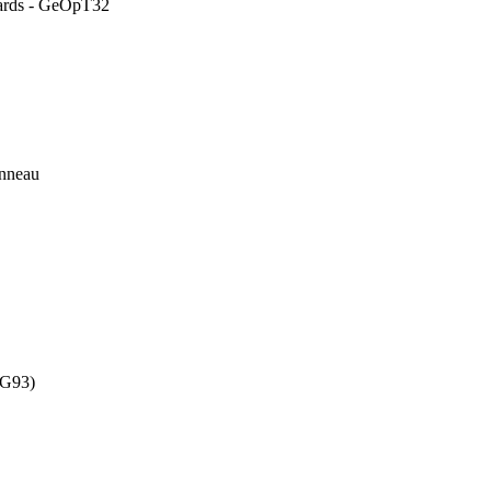
ndards - GeOpT32
anneau
 G93)