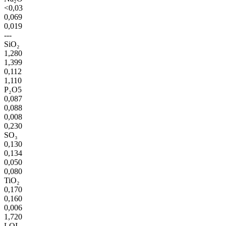
<0,03
0,069
0,019
---
SiO₂
1,280
1,399
0,112
1,110
P₂O5
0,087
0,088
0,008
0,230
SO₃
0,130
0,134
0,050
0,080
TiO₂
0,170
0,160
0,006
1,720
LOI