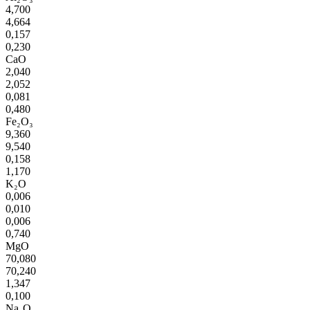
4,700
4,664
0,157
0,230
CaO
2,040
2,052
0,081
0,480
Fe₂O₃
9,360
9,540
0,158
1,170
K₂O
0,006
0,010
0,006
0,740
MgO
70,080
70,240
1,347
0,100
Na₂O