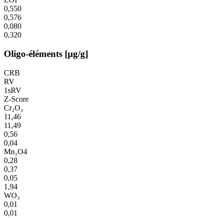
0,550
0,576
0,080
0,320
Oligo-éléments [µg/g]
CRB
RV
1sRV
Z-Score
Cr₂O₃
11,46
11,49
0,56
0,04
Mn₃O4
0,28
0,37
0,05
1,94
WO₃
0,01
0,01