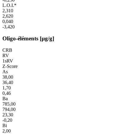
L.O.I.*
2,310
2,620
0,040
-3,420
Oligo-éléments [µg/g]
CRB
RV
1sRV
Z-Score
As
38,00
36,40
1,70
0,46
Ba
785,00
794,00
23,30
-0,20
Bi
2,00