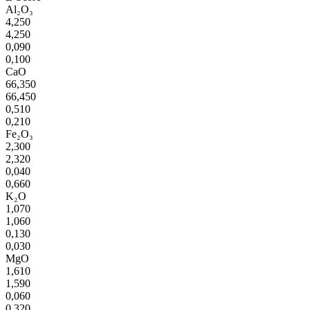
Al₂O₃
4,250
4,250
0,090
0,100
CaO
66,350
66,450
0,510
0,210
Fe₂O₃
2,300
2,320
0,040
0,660
K₂O
1,070
1,060
0,130
0,030
MgO
1,610
1,590
0,060
0,320