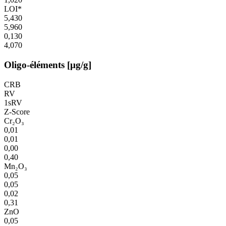
LOI*
5,430
5,960
0,130
4,070
Oligo-éléments [µg/g]
CRB
RV
1sRV
Z-Score
Cr₂O₃
0,01
0,01
0,00
0,40
Mn₂O₃
0,05
0,05
0,02
0,31
ZnO
0,05