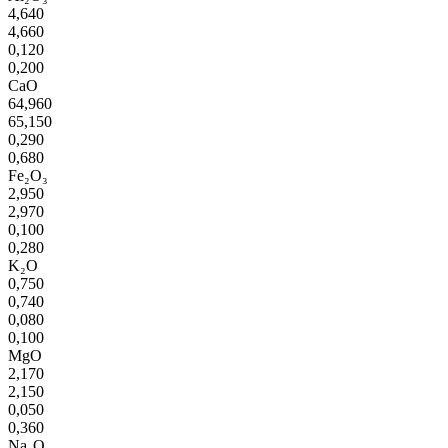
4,640
4,660
0,120
0,200
CaO
64,960
65,150
0,290
0,680
Fe₂O₃
2,950
2,970
0,100
0,280
K₂O
0,750
0,740
0,080
0,100
MgO
2,170
2,150
0,050
0,360
Na₂O