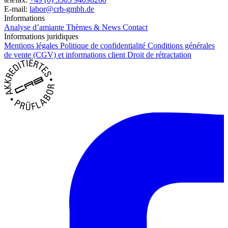
E-mail:
labor@crb-gmbh.de
Informations
Analyse d’amiante
Thèmes & News
Contact
Informations juridiques
Mentions légales
Politique de confidentialité
Conditions générales
de vente (CGV) et informations client
Droit de rétractation