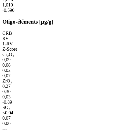
1,010
-0,590
Oligo-éléments [µg/g]
CRB
RV
1sRV
Z-Score
Cr₂O₃
0,09
0,08
0,02
0,07
ZrO₂
0,27
0,30
0,03
-0,89
SO₃
<0,04
0,07
0,06
---