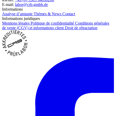
E-mail:
labor@crb-gmbh.de
Informations
Analyse d’amiante
Thèmes & News
Contact
Informations juridiques
Mentions légales
Politique de confidentialité
Conditions générales
de vente (CGV) et informations client
Droit de rétractation