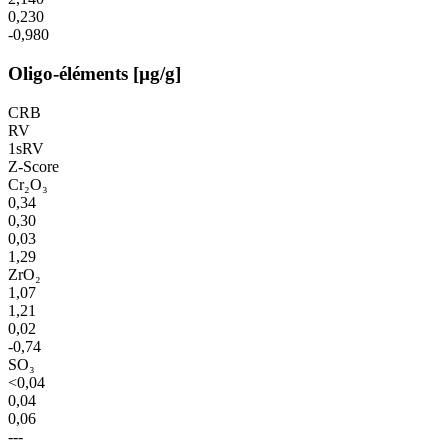
0,230
-0,980
Oligo-éléments [µg/g]
CRB
RV
1sRV
Z-Score
Cr₂O₃
0,34
0,30
0,03
1,29
ZrO₂
1,07
1,21
0,02
-0,74
SO₃
<0,04
0,04
0,06
---