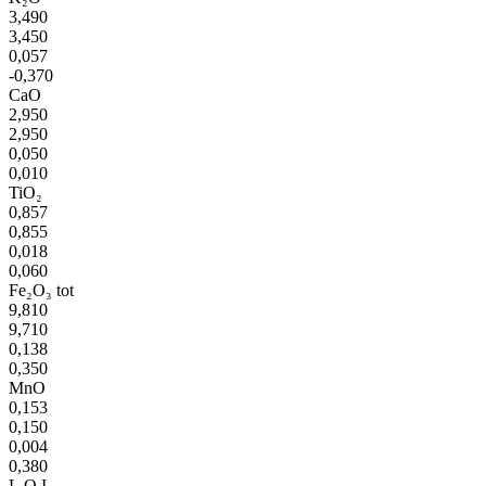
3,490
3,450
0,057
-0,370
CaO
2,950
2,950
0,050
0,010
TiO₂
0,857
0,855
0,018
0,060
Fe₂O₃ tot
9,810
9,710
0,138
0,350
MnO
0,153
0,150
0,004
0,380
L.O.I.