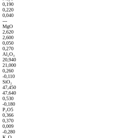
0,190
0,220
0,040
---
MgO
2,620
2,600
0,050
0,270
Al₂O₃
20,940
21,000
0,260
-0,110
SiO₂
47,450
47,640
0,530
-0,180
P₂O5
0,366
0,370
0,009
-0,280
K₂O