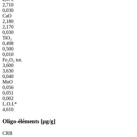
2,710
0,030
CaO
2,180
2,170
0,030
TiO₂
0,498
0,500
0,010
Fe₂O₃ tot.
3,600
3,630
0,040
MnO
0,056
0,051
0,002
L.O.I.*
4,610
Oligo-éléments [µg/g]
CRB