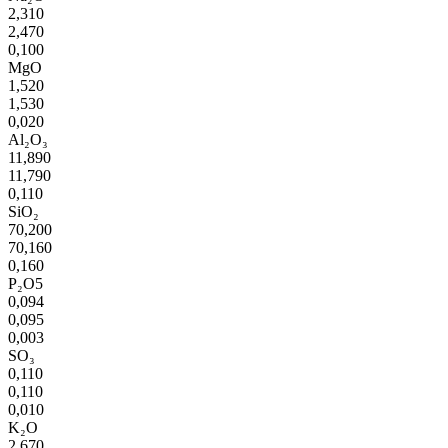
2,310
2,470
0,100
MgO
1,520
1,530
0,020
Al₂O₃
11,890
11,790
0,110
SiO₂
70,200
70,160
0,160
P₂O5
0,094
0,095
0,003
SO₃
0,110
0,110
0,010
K₂O
2,670