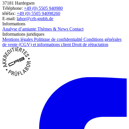
37181 Hardegsen
Téléphone:
+49 (0) 5505 940980
téléfax:
+49 (0) 5505 94098260
E-mail:
labor@crb-gmbh.de
Informations
Analyse d’amiante
Thèmes & News
Contact
Informations juridiques
Mentions légales
Politique de confidentialité
Conditions générales
de vente (CGV) et informations client
Droit de rétractation