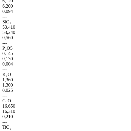
6,120
6,200
0,094
---
SiO₂
53,410
53,240
0,560
---
P₂O5
0,145
0,130
0,004
---
K₂O
1,360
1,300
0,025
---
CaO
16,650
16,310
0,210
---
TiO₂