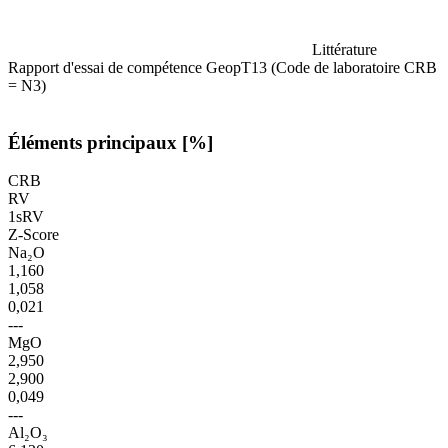
Littérature
Rapport d'essai de compétence GeopT13 (Code de laboratoire CRB
= N3)
Éléments principaux [%]
CRB
RV
1sRV
Z-Score
Na₂O
1,160
1,058
0,021
---
MgO
2,950
2,900
0,049
---
Al₂O₃