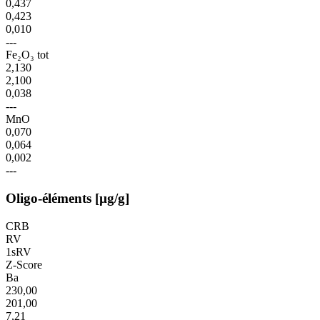
0,437
0,423
0,010
---
Fe₂O₃ tot
2,130
2,100
0,038
---
MnO
0,070
0,064
0,002
---
Oligo-éléments [µg/g]
CRB
RV
1sRV
Z-Score
Ba
230,00
201,00
7,21