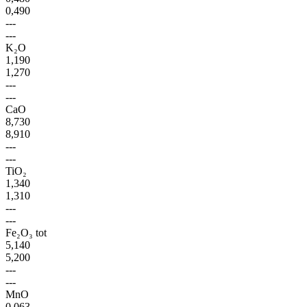
0,490
---
---
K₂O
1,190
1,270
---
---
CaO
8,730
8,910
---
---
TiO₂
1,340
1,310
---
---
Fe₂O₃ tot
5,140
5,200
---
---
MnO
0,063