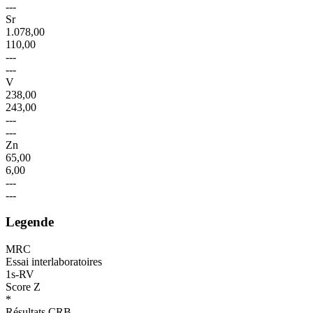
---
Sr
1.078,00
110,00
---
---
V
238,00
243,00
---
---
Zn
65,00
6,00
---
---
Legende
MRC
Essai interlaboratoires
1s-RV
Score Z
*
Résultats CRB