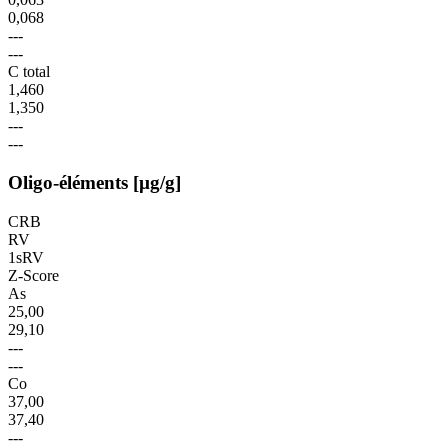
0,068
---
---
C total
1,460
1,350
---
---
Oligo-éléments [µg/g]
CRB
RV
1sRV
Z-Score
As
25,00
29,10
---
---
Co
37,00
37,40
---