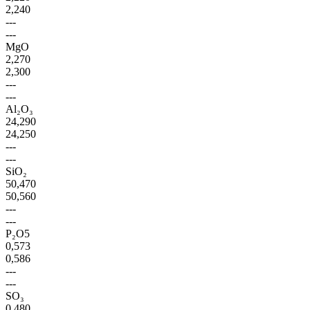
2,240
---
---
MgO
2,270
2,300
---
---
Al₂O₃
24,290
24,250
---
---
SiO₂
50,470
50,560
---
---
P₂O5
0,573
0,586
---
---
SO₃
0,480