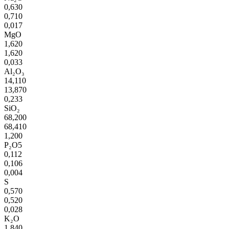
0,630
0,710
0,017
MgO
1,620
1,620
0,033
Al₂O₃
14,110
13,870
0,233
SiO₂
68,200
68,410
1,200
P₂O5
0,112
0,106
0,004
S
0,570
0,520
0,028
K₂O
1,840