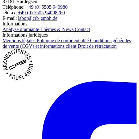
37181 Hardegsen
Téléphone:
+49 (0) 5505 940980
téléfax:
+49 (0) 5505 94098260
E-mail:
labor@crb-gmbh.de
Informations
Analyse d’amiante
Thèmes & News
Contact
Informations juridiques
Mentions légales
Politique de confidentialité
Conditions générales
de vente (CGV) et informations client
Droit de rétractation