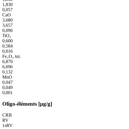
1,830
0,057
CaO
3,680
3,657
0,096
TiO₂
0,600
0,584
0,016
Fe₂O₃ tot.
6,870
6,696
0,132
MnO
0,047
0,049
0,001
Oligo-éléments [µg/g]
CRB
RV
1sRV