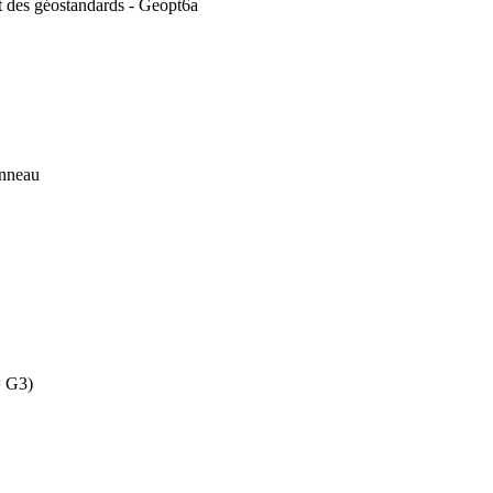
et des géostandards - Geopt6a
anneau
= G3)