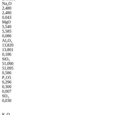
Na₂O
2,480
2,480
0,043
MgO
5,540
5,585
0,086
Al₂O₃
13,820
13,801
0,186
SiO₂
51,090
51,095
0,586
P₂O5
0,296
0,300
0,007
SO₃
0,030
K₂O