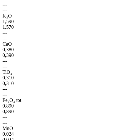
---
---
K₂O
1,590
1,570
---
---
CaO
0,380
0,390
---
---
TiO₂
0,310
0,310
---
---
Fe₂O₃ tot
0,890
0,890
---
---
MnO
0,024
0,024