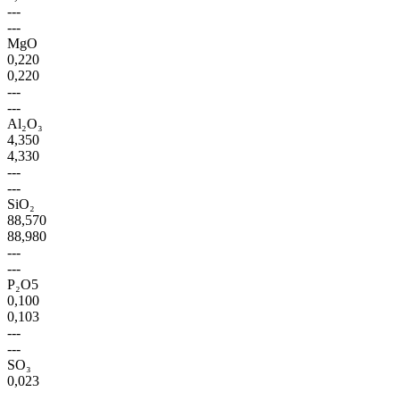
---
---
MgO
0,220
0,220
---
---
Al₂O₃
4,350
4,330
---
---
SiO₂
88,570
88,980
---
---
P₂O5
0,100
0,103
---
---
SO₃
0,023