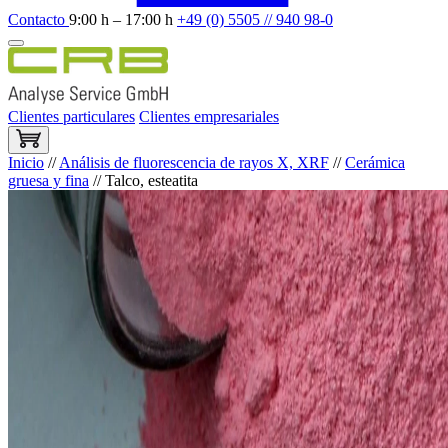
Contacto
9:00 h – 17:00 h
+49 (0) 5505 // 940 98-0
Clientes particulares
Clientes empresariales
Inicio
//
Análisis de fluorescencia de rayos X, XRF
//
Cerámica
gruesa y fina
//
Talco, esteatita