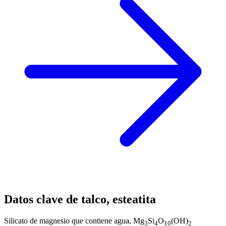
Datos clave de talco, esteatita
Silicato de magnesio que contiene agua, Mg
Si
O
(OH)
3
4
10
2