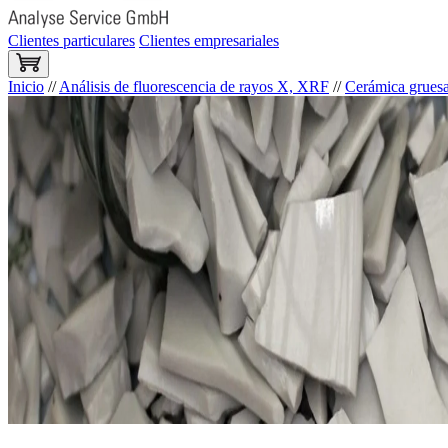
Clientes particulares
Clientes empresariales
Inicio
//
Análisis de fluorescencia de rayos X, XRF
//
Cerámica gruesa