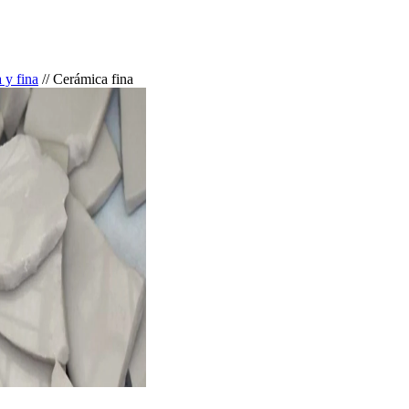
 y fina
//
Cerámica fina