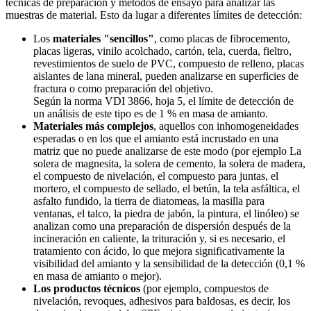
técnicas de preparación y métodos de ensayo para analizar las
muestras de material. Esto da lugar a diferentes límites de detección:
Los
materiales "sencillos"
, como placas de fibrocemento,
placas ligeras, vinilo acolchado, cartón, tela, cuerda, fieltro,
revestimientos de suelo de PVC, compuesto de relleno, placas
aislantes de lana mineral, pueden analizarse en superficies de
fractura o como preparación del objetivo.
Según la norma VDI 3866, hoja 5, el límite de detección de
un análisis de este tipo es de 1 % en masa de amianto.
Materiales más complejos
, aquellos con inhomogeneidades
esperadas o en los que el amianto está incrustado en una
matriz que no puede analizarse de este modo (por ejemplo La
solera de magnesita, la solera de cemento, la solera de madera,
el compuesto de nivelación, el compuesto para juntas, el
mortero, el compuesto de sellado, el betún, la tela asfáltica, el
asfalto fundido, la tierra de diatomeas, la masilla para
ventanas, el talco, la piedra de jabón, la pintura, el linóleo) se
analizan como una preparación de dispersión después de la
incineración en caliente, la trituración y, si es necesario, el
tratamiento con ácido, lo que mejora significativamente la
visibilidad del amianto y la sensibilidad de la detección (0,1 %
en masa de amianto o mejor).
Los productos técnicos
(por ejemplo, compuestos de
nivelación, revoques, adhesivos para baldosas, es decir, los