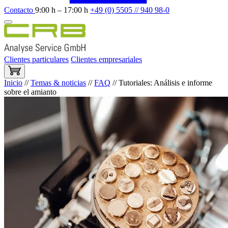
Contacto
9:00 h – 17:00 h
+49 (0) 5505 // 940 98-0
Clientes particulares
Clientes empresariales
Inicio
//
Temas & noticias
//
FAQ
//
Tutoriales: Análisis e informe
sobre el amianto