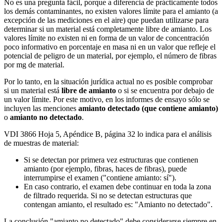
No es una pregunta fácil, porque a diferencia de prácticamente todos
los demás contaminantes, no existen valores límite para el amianto (a
excepción de las mediciones en el aire) que puedan utilizarse para
determinar si un material está completamente libre de amianto. Los
valores límite no existen ni en forma de un valor de concentración
poco informativo en porcentaje en masa ni en un valor que refleje el
potencial de peligro de un material, por ejemplo, el número de fibras
por mg de material.
Por lo tanto, en la situación jurídica actual no es posible comprobar
si un material está
libre de amianto
o si se encuentra por debajo de
un valor límite. Por este motivo, en los informes de ensayo sólo se
incluyen las menciones
amianto detectado (que contiene amianto)
o
amianto no detectado
.
VDI 3866 Hoja 5, Apéndice B, página 32 lo indica para el análisis
de muestras de material:
Si se detectan por primera vez estructuras que contienen
amianto (por ejemplo, fibras, haces de fibras), puede
interrumpirse el examen ("contiene amianto: sí").
En caso contrario, el examen debe continuar en toda la zona
de filtrado requerida. Si no se detectan estructuras que
contengan amianto, el resultado es: "Amianto no detectado".
La conclusión "amianto no detectado" debe considerarse siempre en