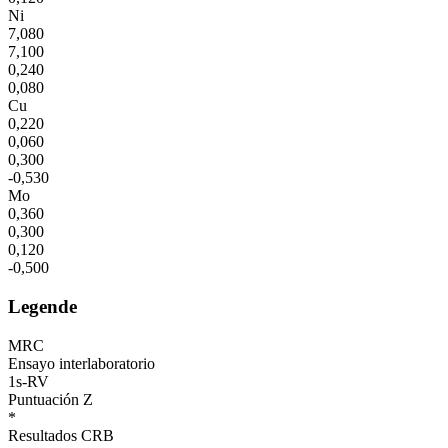
Ni
7,080
7,100
0,240
0,080
Cu
0,220
0,060
0,300
-0,530
Mo
0,360
0,300
0,120
-0,500
Legende
MRC
Ensayo interlaboratorio
1s-RV
Puntuación Z
*
Resultados CRB