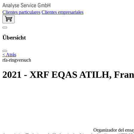
Clientes particulares
Clientes empresariales
Übersicht
< Atrás
rfa-ringversuch
2021 - XRF EQAS ATILH, Franc
Organizador del ensay