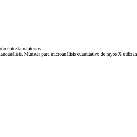
ón entre laboratorios
oanálisis, Münster para microanálisis cuantitativo de rayos X util