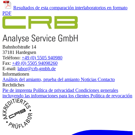
Resultados de esta comparación interlaboratorios en formato
PDF
Bahnhofstraße 14
37181 Hardegsen
Teléfono:
+49 (0) 5505 940980
Fax:
+49 (0) 5505 94098260
E-mail:
labor@crb-gmbh.de
Informationen
Análisis del amianto, prueba del amianto
Noticias
Contacto
Rechtliches
Pie de imprenta
Política de privacidad
Condiciones generales
incluyendo las informaciones para los clientes
Política de revocación