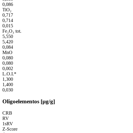
0,086
TiO₂
0,717
0,714
0,015
Fe₂O₃ tot.
5,550
5,420
0,084
MnO
0,080
0,080
0,002
L.O.I.*
1,300
1,400
0,030
Oligoelementos [µg/g]
CRB
RV
1sRV
Z-Score