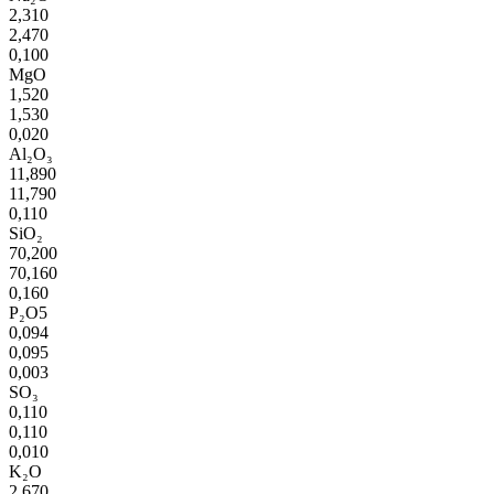
2,310
2,470
0,100
MgO
1,520
1,530
0,020
Al₂O₃
11,890
11,790
0,110
SiO₂
70,200
70,160
0,160
P₂O5
0,094
0,095
0,003
SO₃
0,110
0,110
0,010
K₂O
2,670