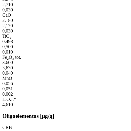
2,710
0,030
CaO
2,180
2,170
0,030
TiO₂
0,498
0,500
0,010
Fe₂O₃ tot.
3,600
3,630
0,040
MnO
0,056
0,051
0,002
L.O.I.*
4,610
Oligoelementos [µg/g]
CRB