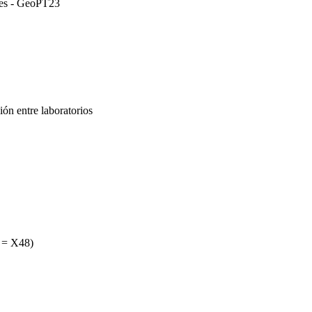
ares - GeoPT23
ón entre laboratorios
 = X48)