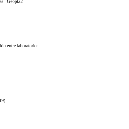
res - Geopt22
ón entre laboratorios
19)