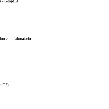
ds - Geopt19
ón entre laboratorios
 = T3)