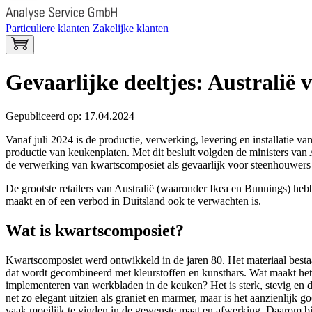
Particuliere klanten
Zakelijke klanten
Gevaarlijke deeltjes: Australië
Gepubliceerd op: 17.04.2024
Vanaf juli 2024 is de productie, verwerking, levering en installatie 
productie van keukenplaten. Met dit besluit volgden de ministers van 
de verwerking van kwartscomposiet als gevaarlijk voor steenhouwer
De grootste retailers van Australië (waaronder Ikea en Bunnings) heb
maakt en of een verbod in Duitsland ook te verwachten is.
Wat is kwartscomposiet?
Kwartscomposiet werd ontwikkeld in de jaren 80. Het materiaal best
dat wordt gecombineerd met kleurstoffen en kunsthars. Wat maakt het 
implementeren van werkbladen in de keuken? Het is sterk, stevig en
net zo elegant uitzien als graniet en marmer, maar is het aanzienlijk 
vaak moeilijk te vinden in de gewenste maat en afwerking. Daarom bi