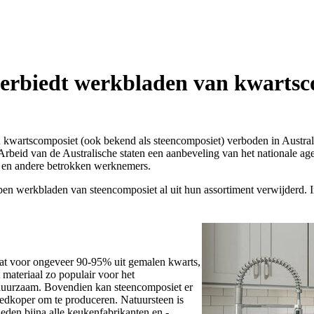
 verbiedt werkbladen van kwarts
van kwartscomposiet (ook bekend als steencomposiet) verboden in Austra
Arbeid van de Australische staten een aanbeveling van het nationale ag
s en andere betrokken werknemers.
ben werkbladen van steencomposiet al uit hun assortiment verwijderd. In
aat voor ongeveer 90-95% uit gemalen kwarts,
materiaal zo populair voor het
 duurzaam. Bovendien kan steencomposiet er
goedkoper om te produceren. Natuursteen is
eden bijna alle keukenfabrikanten en -