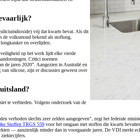
vaarlijk?
siliciumdioxide) vrij dat kwarts bevat. Als dit
in de volksmond bekend als stoflong,
longkanker en overlijden.
eiligheid op het werk lijdt elke vierde
gaandoeningen. Critici noemen
n de jaren 2020”. Aangezien in Australië en
van silicose, zijn er discussies geweest over
uitsland?
siet te verbieden. Volgens onderzoek van de
den verboden slechts zeer zelden aangegeven”, zegt het federale minis
ijke Stoffen TRGS 559
voor het omgaan met stoffen die kwarts bevatten
iekten — aanzienlijk minder dan in voorgaande jaren. De VDI merkt ech
ziektecijfers.