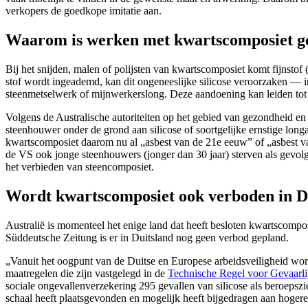
verkopers de goedkope imitatie aan.
Waarom is werken met kwartscomposiet ge
Bij het snijden, malen of polijsten van kwartscomposiet komt fijnstof (
stof wordt ingeademd, kan dit ongeneeslijke silicose veroorzaken — 
steenmetselwerk of mijnwerkerslong. Deze aandoening kan leiden tot 
Volgens de Australische autoriteiten op het gebied van gezondheid en v
steenhouwer onder de grond aan silicose of soortgelijke ernstige lon
kwartscomposiet daarom nu al „asbest van de 21e eeuw” of „asbest va
de VS ook jonge steenhouwers (jonger dan 30 jaar) sterven als gevolg 
het verbieden van steencomposiet.
Wordt kwartscomposiet ook verboden in D
Australië is momenteel het enige land dat heeft besloten kwartscompo
Süddeutsche Zeitung is er in Duitsland nog geen verbod gepland.
„Vanuit het oogpunt van de Duitse en Europese arbeidsveiligheid wor
maatregelen die zijn vastgelegd in de
Technische Regel voor Gevaarl
sociale ongevallenverzekering 295 gevallen van silicose als beroepsz
schaal heeft plaatsgevonden en mogelijk heeft bijgedragen aan hogere 